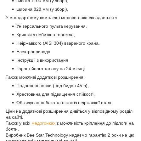
висота 1100 мм (у зборі),
ширина 828 мм (у зборі).
У стандартному комплекті медовогонка складається з:
Універсального пульта керування,
Кришки з небиткого оргскла,
Неіржавкого (AISI 304) ввареного крана,
Електропривода
Інструкції з використання
Гарантійного талону на 24 місяці.
Також можливі додаткові розширення:
Подовжені ножки (под бидон 45 л),
Хрестовина для підвищення стійкості,
Обв'язування бака та ніжок із неіржавкої сталі.
Ціни на додаткові розширення дивіться у відповідному розділі
на сайті.
Також у всіх
медогонках
є можливість кріплення до підлоги на
болти.
Виробник Bee Star Technology надаємо гарантію 2 роки на цю