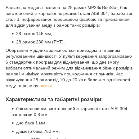
Радіальна медова тканина на 28 рамок МР28к BeeStar, бак
виготовлений із харчової неіржавкої сталі AISI 304, барабан зі
сталі 3, пофарбованої порошковою фарбою та призначений
для відкачування меду з рамок таких розмірів:
28 рамок 145 мм,
28 рамок 230 мм (РУТ).
Обертання міддянка здійснюється приводом із плавним
регулюванням швидкості. У пульті керування запрограмовано
6 стандартних програм для відкачування, що дає змогу
вибрати оптимальний режим для відкачування різних розмірів
рамок і мінімізує можливість пошкодження стільників. Час
відкачування 28 рамок від 10 до 20 хв в Залежно від в'язкості
меду та розміру
рамки
.
Характеристики та габаритні розміри:
бак медовинки виготовлений із харчової сталі AISI 304
завтовшки 0,8 мм,
дно бака 1 мм,
діаметр бака 760 мм,