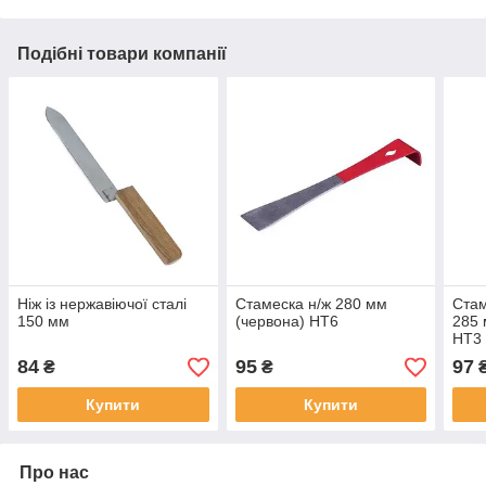
Подібні товари компанії
Ніж із нержавіючої сталі
Стамеска н/ж 280 мм
Стам
150 мм
(червона) HT6
285 
HT3
84
95
97
₴
₴
Купити
Купити
Про нас