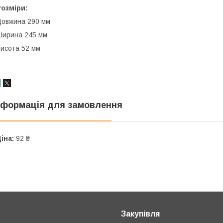
озміри:
овжина 290 мм
ирина 245 мм
исота 52 мм
нформація для замовлення
іна:
92 ₴
Закупівля