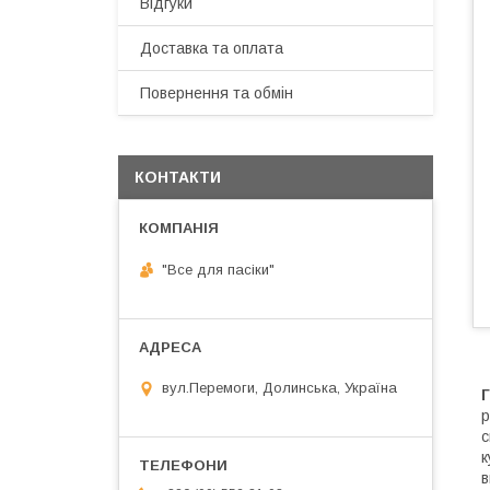
Відгуки
Доставка та оплата
Повернення та обмін
КОНТАКТИ
"Все для пасіки"
вул.Перемоги, Долинська, Україна
Г
р
с
к
в