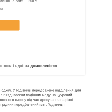
лення на сайті — 200 ₴
61
ротягом 14 днів
за домовленістю
бджіл. У годівниці передбачене відділення для
в гнізді восени падінням меду на цукровий
зованого сиропу під час дресування на різні
я рідини передбачений пліт. Годівниця