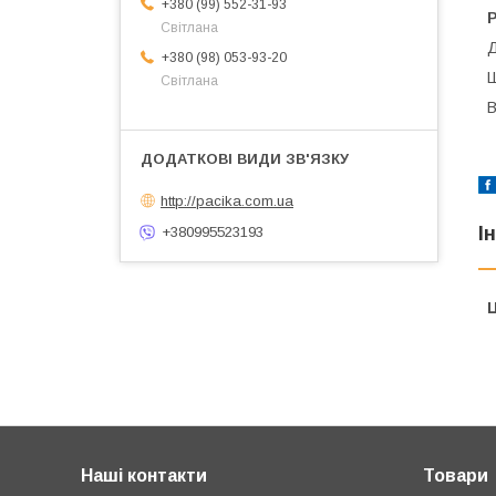
+380 (99) 552-31-93
Р
Світлана
Д
+380 (98) 053-93-20
Ш
Світлана
В
http://pacika.com.ua
І
+380995523193
Ц
Наші контакти
Товари