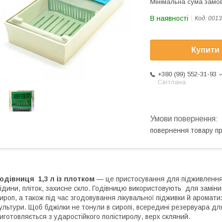
Мінімальна сума замов
В наявності
Код:
0013
Купити
+380 (99) 552-31-93
Світлана
повернення товару п
одівниця 1,3 л із плотком
— це пристосування для підживлення 
ідини, пліток, захисне скло. Годівницю використовують
для заміни 
ироп, а також під час згодовування лікувальної підживки й аромати
ультури. Щоб бджілки не тонули в сиропі, всередині резервуара дл
иготовляється з ударостійкого полістиролу, верх скляний.