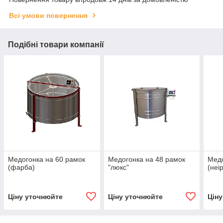
Всі умови повернення
Подібні товари компанії
Медогонка на 60 рамок
Медогонка на 48 рамок
Медо
(фарба)
"люкс"
(неі
Ціну уточнюйте
Ціну уточнюйте
Цін