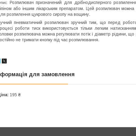
Розпилювач призначений для дрібнодисперного розпилення 
пис:
іпіном або іншим лікарським препаратом. Цей розпилювач можна
ля розпилення цукрового сиропу на вощину.
учний пневматичний розпилювач зручний тим, що перед робото
роцесі роботи тиск використовується тільки легким натискання
оловки розпилювача можна регулювати потік і діаметр рідини, що
остійно не тримати кнопку під час розпилювання.
нформація для замовлення
іна:
195 ₴