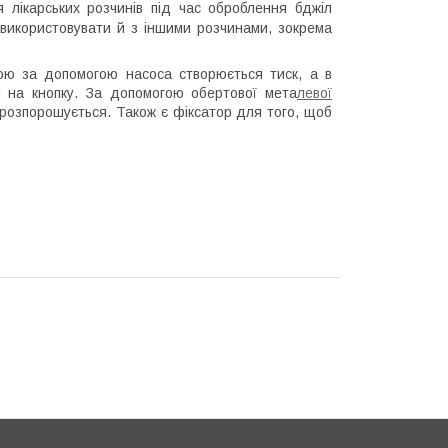
лікарських розчинів під час оброблення бджіл
 використовувати й з іншими розчинами, зокрема
ю за допомогою насоса створюється тиск, а в
м на кнопку. За допомогою обертової мета
левої
 розпорошується. Також є фіксатор для того, щоб