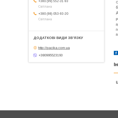
+380 (99) 552-31-93
О
Світлана
б
д
+380 (98) 053-93-20
Р
Світлана
п
г
п
http://pacika.com.ua
+380995523193
І
Ц