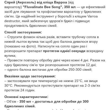
Спрей (Аерозоль) від кліща Варроа
(від
вароатозу)
"Fluvalinate Bee Song", 350 мл
— це ефективний
засіб для лікування та профілактики вароатозу у бджолиних
сім'ях. Це надійний інструмент у боротьбі з кліщем Varroa
destructor, який забезпечує здоров'я бджіл і підвищує
продуктивність бджолиних сімей.
Спосіб застосування:
– Струсити флакон кілька разів, вставити трубочку сопла в
нижній льоток вулика так щоб дно балона дивилося вгору
(показано на фото). Натиснути на сопло один раз і
розпорошити препарат
протягом однієї секунди
всередину
вулика;
– Провести повторну обробку двічі через кожні 4 дні. Разом на
одну бджолину сім’ю три розпорошення протягом 12 дні;
– одного балона вистачає для обробки 250-300 сімей;
Вказівки щодо застосування:
– застосовувати при температурі не нижче 15°C, не вище
30°C. Рекомендується протестувати препарат на 2-3 сім’ях
протягом 24 годин.
Основні характеристики:
- Об’єм -
350 мл – достатньо для обробки до 300
бджолиних сімей.