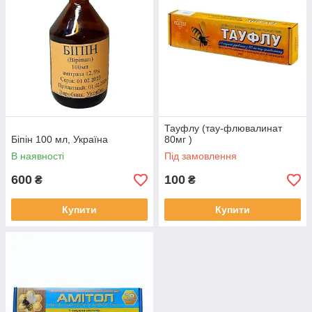
Тауфлу (тау-флювалинат
Біпін 100 мл, Україна
80мг )
В наявності
Під замовлення
600
100
₴
₴
Купити
Купити