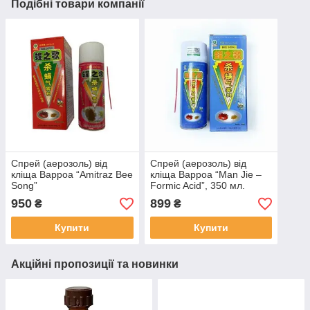
Подібні товари компанії
Спрей (аерозоль) від
Спрей (аерозоль) від
кліща Варроа “Amitraz Bee
кліща Варроа “Man Jie –
Song”
Formic Acid”, 350 мл.
(мурашина кислота)
950
899
₴
₴
Купити
Купити
Акційні пропозиції та новинки