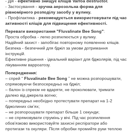
- Дія -
ефективно знищує кліщів Varroa destructor.
- Застосування -
зручна аерозольна форма для
рівномірного розподілу засобу у вулику.
- Профілактика -
рекомендується використовувати під час
активності кліщів для підвищення ефективності.
Переваги використання
"Fluvalinate Bee Song"
:
Проста обробка - легко розпилюється у вулику.
Надійний захист - запобігає повторному появленню кліщів.
Безпека - безпечний для бджіл за умови дотримання
інструкцій.
Ефективне рішення - ідеальний варіант для бджолярів, під час
лікуванням варроатозу.
Попередження:
– спрей “
Fluvalinate Bee Song
” не можна розпорошувати,
спрямовуючи безпосередньо на бджіл;
– балон із спреєм не вдаряти, не проколювати, тримати
далеко від джерела вогню;
– попередньо необхідно протестувати препарат на 1-2
бджолиних сім’ях;
– не розпорошувати препарат більше 1 секунди;
– не спрямовувати струмінь у вічі. Під час розпилення
обов’язково використовуйте захисні респіратори або
протигази та окуляри. Після обробки промийте руки теплою