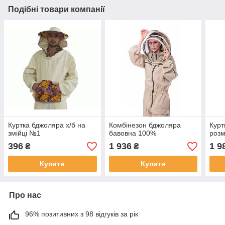
Подібні товари компанії
Куртка бджоляра х/б на
Комбінезон бджоляра
Курт
змійці №1
бавовна 100%
розм
396
1 936
1 9
₴
₴
Купити
Купити
Про нас
96% позитивних з 98 відгуків за рік