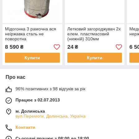
Мідогонка 3 рамочна вся
Летковий загороджувач 2х
Медо
неіржавка сталь не
елем. пластмасовий
нерж
поворотна
(нижній) 310мм
8 590
24
6 5
₴
₴
Купити
Купити
Про нас
96% позитивних з 98 відгуків за рік
Працює з 02.07.2013
м. Долинська
вул.Перемоги, Долинська, Україна
Контакти
Сьогодні працює з 08:00 до 18:00