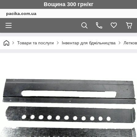
Вощина 300 грн/кг
pacika.com.ua
Товари та послуги
Інвентар для бджільництва
Летко