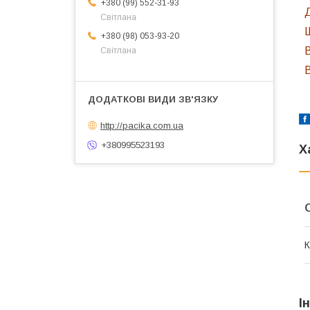
+380 (99) 552-31-93
Світлана
+380 (98) 053-93-20
Світлана
http://pacika.com.ua
+380995523193
Х
К
І