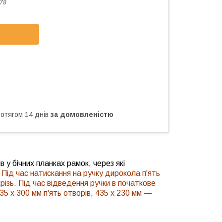
78
ротягом 14 днів
за домовленістю
 у бічних планках рамок, через які
х. Під час натискання на ручку дирокола п'ять
різь. Під час відведення ручки в початкове
35 х 300 мм п'ять отворів, 435 х 230 мм —