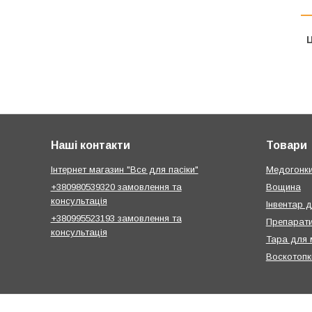
Ц
Наші контакти
Товари
Інтернет магазин "Все для пасіки"
Медогонк
+380980539320 замовлення та
Вощина
консультація
Інвентар 
+380995523193 замовлення та
Препарати
консультація
Тара для 
Воскотопк