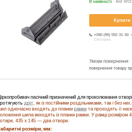
В наявності
Код:
0011
Купити
+380 (99) 552-31-93
Світлана
повернення товару п
іркопробивач пасічний призначений для проколювання отворів
протягують
дріт
, як із постійними роздільниками, так і без ни
шил одночасно входять до планки
рамки
та проходять її наск
оложення шила виходять із планки рамки. У рамці розміром 4
отири, 435 х 145 — два отвори.
Габаритні розміри, мм: