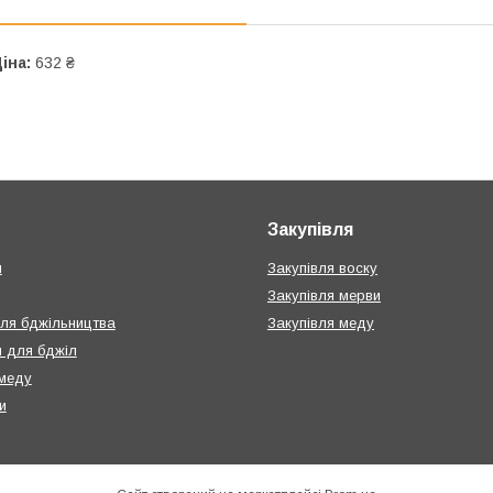
іна:
632 ₴
Закупівля
и
Закупівля воску
Закупівля мерви
для бджільництва
Закупівля меду
 для бджіл
меду
и