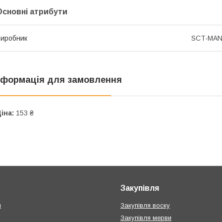
Основні атрибути
иробник
SCT-MA
нформація для замовлення
іна:
153 ₴
Закупівля
и
Закупівля воску
Закупівля мерви