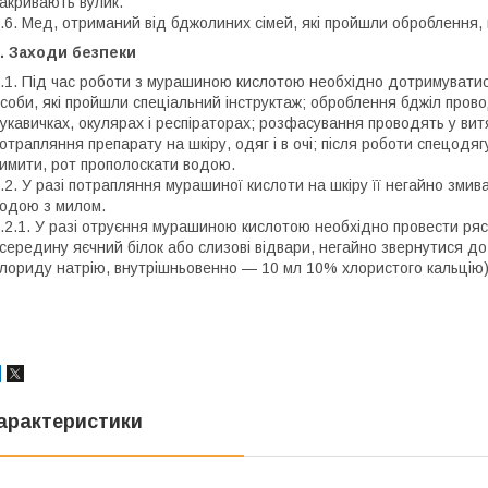
акривають вулик.
.6. Мед, отриманий від бджолиних сімей, які пройшли оброблення,
. Заходи безпеки
.1. Під час роботи з мурашиною кислотою необхідно дотримуватис
соби, які пройшли спеціальний інструктаж; оброблення бджіл пров
укавичках, окулярах і респіраторах; розфасування проводять у вит
отрапляння препарату на шкіру, одяг і в очі; після роботи спецодяг
имити, рот прополоскати водою.
.2. У разі потрапляння мурашиної кислоти на шкіру її негайно змив
одою з милом.
.2.1. У разі отруєння мурашиною кислотою необхідно провести р
середину яєчний білок або слизові відвари, негайно звернутися до
лориду натрію, внутрішньовенно — 10 мл 10% хлористого кальцію);
арактеристики