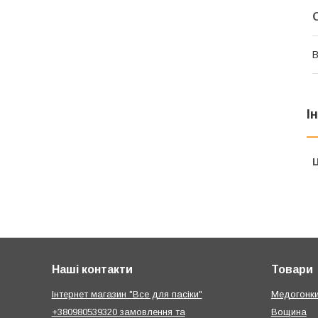
В
І
Ц
Наші контакти
Товари
Інтернет магазин "Все для пасіки"
Медогонк
+380980539320 замовлення та
Вощина