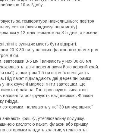
приблизно 10 мл/добу.
осовують за температури навколишнього повітря
тньому сезоні (після відкачування меду).
тервалом у 12 днів терміном на 3-5 днів, а восени
і літні в вулицях мають бути відкриті.
ром 20 X 30 см. у плоских флаконах із діаметром
тром 9 см.
м, завтовшки 3-5 мм і вливають у них 30-50 мл
закривають, двічі перегинаючи його верхній край.
 сім'ї) діаметром 1,5 см потім їх поміщають
ка. Під пакет підкладають дві дерев'яні рамки.
 у них кручені марлеві гніти завтовшки, що
а висота флакона. Гніт просочують кислотою
ть назовні та розкручують над шийкою. Флакон
ку гнізда.
а соторамки, наливають у неї 30 мл мурашиної
ка знімають кришку, утеплювальну подушку,
ашиною кислотою пакет, флакон або кришку
ім на соторомки кладуть холстик, утеплюють і