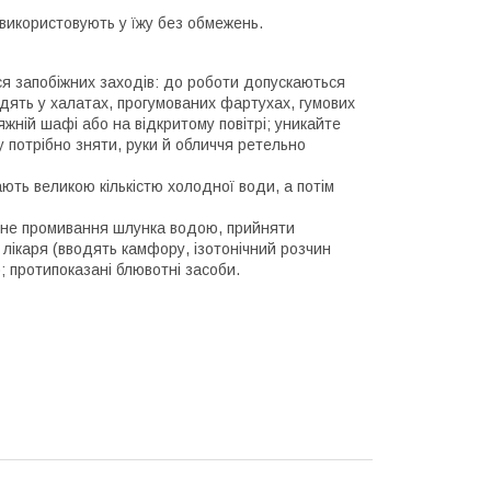
 використовують у їжу без обмежень.
я запобіжних заходів: до роботи допускаються
одять у халатах, прогумованих фартухах, гумових
яжній шафі або на відкритому повітрі; уникайте
у потрібно зняти, руки й обличчя ретельно
ають великою кількістю холодної води, а потім
ясне промивання шлунка водою, прийняти
 лікаря (вводять камфору, ізотонічний розчин
 протипоказані блювотні засоби.