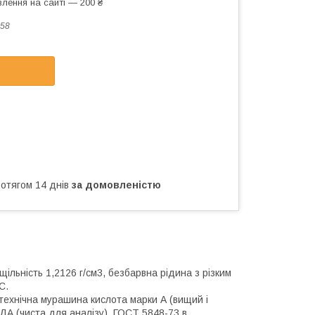
лення на сайті — 200 ₴
58
ротягом 14 днів
за домовленістю
льність 1,2126 г/см3, безбарвна рідина з різким
 С.
технічна мурашина кислота марки А (вищий і
ДА (чиста для аналізу), ГОСТ 5848-73 в