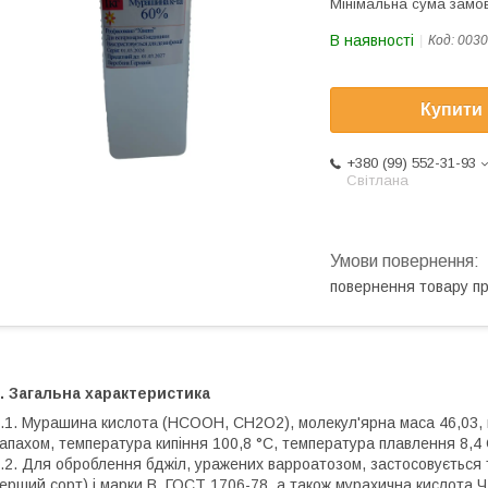
Мінімальна сума замов
В наявності
Код:
0030
Купити
+380 (99) 552-31-93
Світлана
повернення товару п
. Загальна характеристика
.1. Мурашина кислота (НСООН, СН2О2), молекул'ярна маса 46,03, щі
апахом, температура кипіння 100,8 °C, температура плавлення 8,4
.2. Для оброблення бджіл, уражених варроатозом, застосовується 
ерший сорт) і марки В, ГОСТ 1706-78, а також мурахична кислота Ч