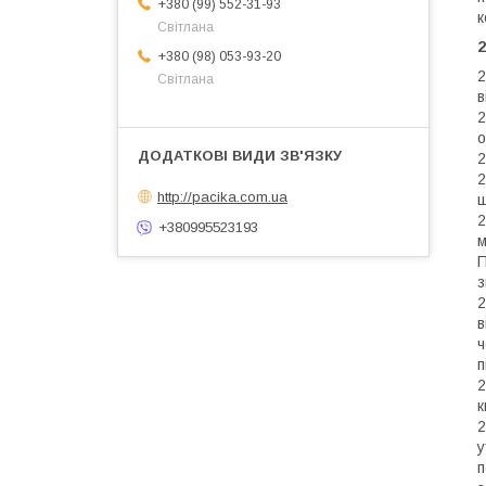
+380 (99) 552-31-93
к
Світлана
2
+380 (98) 053-93-20
2
Світлана
в
2
о
2
2
http://pacika.com.ua
ш
2
+380995523193
м
П
з
2
в
ч
п
2
к
2
у
п