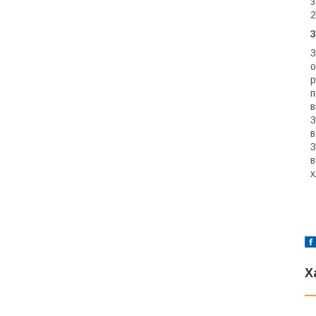
з
2
3
3
о
р
п
в
3
в
3
в
х
Х