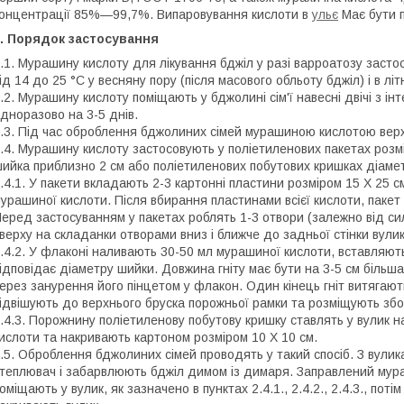
онцентрації 85%—99,7%. Випаровування кислоти в
ульє
Має бути 
. Порядок застосування
.1. Мурашину кислоту для лікування бджіл у разі варроатозу заст
ід 14 до 25 °C у весняну пору (після масового обльоту бджіл) і в лі
.2. Мурашину кислоту поміщають у бджолині сім'ї навесні двічі з ін
дноразово на 3-5 днів.
.3. Під час оброблення бджолиних сімей мурашиною кислотою верхн
.4. Мурашину кислоту застосовують у поліетиленових пакетах розмі
ийка приблизно 2 см або поліетиленових побутових кришках діаме
.4.1. У пакети вкладають 2-3 картонні пластини розміром 15 X 25 с
урашиної кислоти. Після вбирання пластинами всієї кислоти, пакет 
еред застосуванням у пакетах роблять 1-3 отвори (залежно від сили
верху на складанки отворами вниз і ближче до задньої стінки вули
.4.2. У флаконі наливають 30-50 мл мурашиної кислоти, вставляють
ідповідає діаметру шийки. Довжина гніту має бути на 3-5 см більш
ерез занурення його пінцетом у флакон. Один кінець гніт витягаю
ідвішують до верхнього бруска порожньої рамки та розміщують збо
.4.3. Порожнину поліетиленову побутову кришку ставлять у вулик н
ислоти та накривають картоном розміром 10 X 10 см.
.5. Оброблення бджолиних сімей проводять у такий спосіб. З вули
теплювач і забарвлюють бджіл димом із димаря. Заправлений мур
оміщають у вулик, як зазначено в пунктах 2.4.1., 2.4.2., 2.4.3., пот