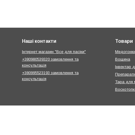
Наші контакти
Товари
Інтернет магазин "Все для пасіки"
Медогонк
+380980539320 замовлення та
Вощина
консультація
Інвентар 
+380995523193 замовлення та
Препарати
консультація
Тара для 
Воскотопк