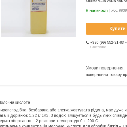
Мінімальна сума замов
В наявності
Код:
0030
Купити
+380 (99) 552-31-93
Світлана
повернення товару п
олочна кислота
иропоподібна, безбарвна або злегка жовтувата рідина, має дуже к
ага її дорівнює 1,22 г/ см3. З водою змішується в будь-яких співвід
ермін зберігання – 2 роки при температурі 0 + 200 С.
птимальна концентрація молочної кислоти для обробки бджіл – 10