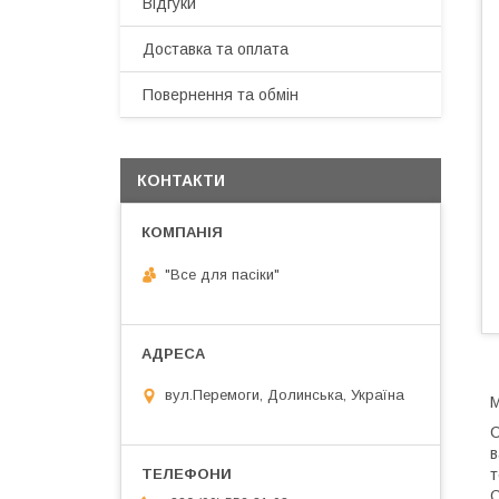
Відгуки
Доставка та оплата
Повернення та обмін
КОНТАКТИ
"Все для пасіки"
вул.Перемоги, Долинська, Україна
М
С
в
т
О