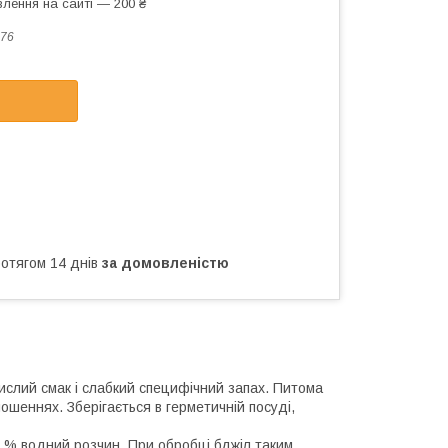
лення на сайті — 200 ₴
76
ротягом 14 днів
за домовленістю
ислий смак і слабкий специфічний запах. Питома
ношеннях. Зберігається в герметичній посуді,
 % водний розчин. При обробці бджіл таким