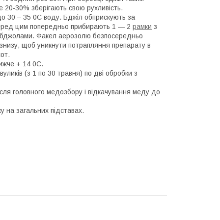
ше 20-30% зберігають свою рухливість.
о 30 – 35 0С воду. Бджіл обприскують за
Перед цим попередньо прибирають 1 ― 2
рамки
з
и з бджолами. Факел аерозолю безпосередньо
 знизу, щоб уникнути потрапляння препарату в
от.
ижче + 14 0С.
уликів (з 1 по 30 травня) по дві обробки з
 після головного медозбору і відкачування меду до
у на загальних підставах.