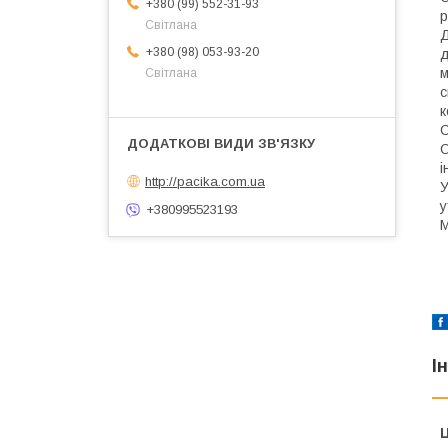
+380 (99) 552-31-93
р
Світлана
Д
+380 (98) 053-93-20
д
м
Світлана
с
к
С
О
і
http://pacika.com.ua
У
у
+380995523193
М
І
Ц