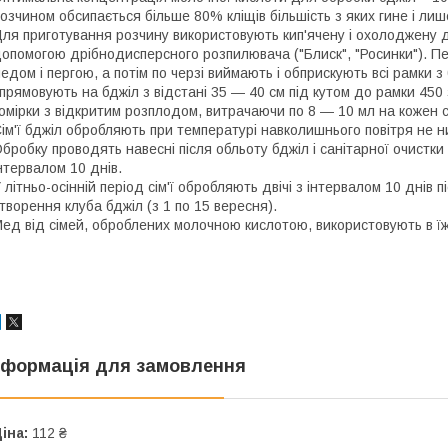
озчином обсипається більше 80% кліщів більшість з яких гине і ли
ля приготування розчину використовують кип'ячену і охолоджену д
опомогою дрібнодисперсного розпилювача ("Блиск", "Росинки"). 
едом і пергою, а потім по черзі виймають і обприскують всі рамк
прямовують на бджіл з відстані 35 ― 40 см під кутом до рамки 450
омірки з відкритим розплодом, витрачаючи по 8 ― 10 мл на кожен с
ім'ї бджіл обробляють при температурі навколишнього повітря не н
бробку проводять навесні після обльоту бджіл і санітарної очистки в
нтервалом 10 днів.
 літньо-осінній період сім'ї обробляють двічі з інтервалом 10 днів
творення клуба бджіл (з 1 по 15 вересня).
ед від сімей, оброблених молочною кислотою, використовують в їж
нформація для замовлення
іна:
112 ₴