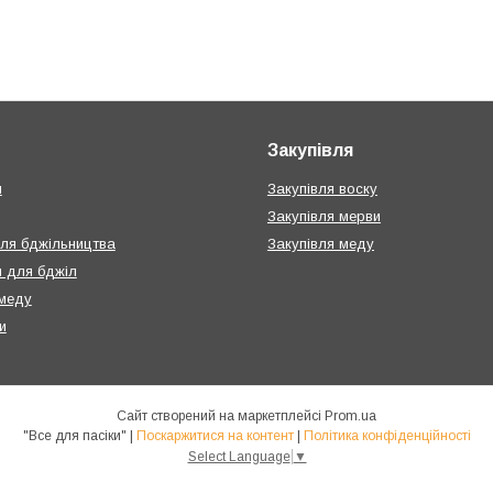
Закупівля
и
Закупівля воску
Закупівля мерви
для бджільництва
Закупівля меду
 для бджіл
меду
и
Сайт створений на маркетплейсі
Prom.ua
"Все для пасіки" |
Поскаржитися на контент
|
Політика конфіденційності
Select Language
▼