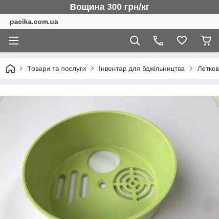
Вощина 300 грн/кг
pacika.com.ua
Товари та послуги
Інвентар для бджільництва
Летко