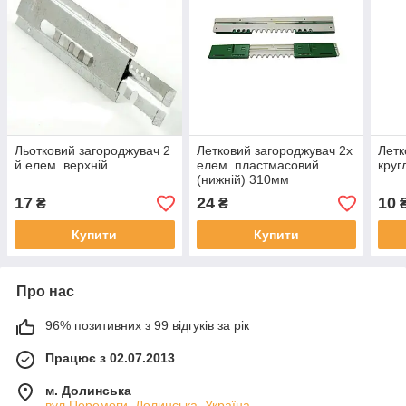
Льотковий загороджувач 2
Летковий загороджувач 2х
Летк
й елем. верхній
елем. пластмасовий
круг
(нижній) 310мм
17
24
10
₴
₴
Купити
Купити
Про нас
96% позитивних з 99 відгуків за рік
Працює з 02.07.2013
м. Долинська
вул.Перемоги, Долинська, Україна