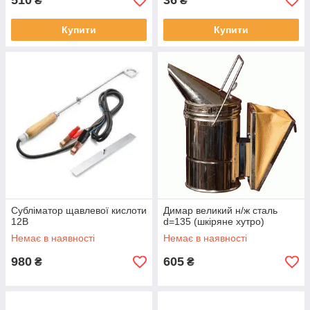
510
36
₴
₴
Купити
Купити
Субліматор щавлевої кислоти
Димар великий н/ж сталь
12В
d=135 (шкіряне хутро)
Немає в наявності
Немає в наявності
980
605
₴
₴