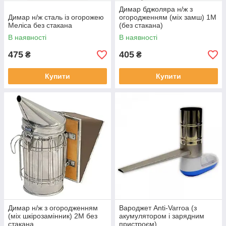
Димар бджоляра н/ж з
Димар н/ж сталь із огорожею
огородженням (міх замш) 1М
Меліса без стакана
(без стакана)
В наявності
В наявності
475
405
₴
₴
Купити
Купити
Димар н/ж з огородженням
Вароджет Anti-Varroa (з
(міх шкірозамінник) 2М без
акумулятором і зарядним
стакана
пристроєм)