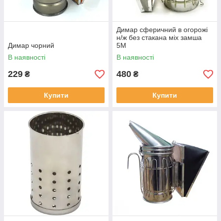
Димар сферичний в огорожі
н/ж без стакана міх замша
Димар чорний
5М
В наявності
В наявності
229
480
₴
₴
Купити
Купити