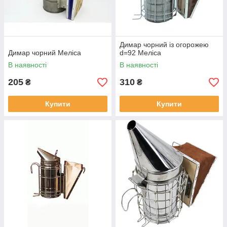
Димар чорний із огорожею
Димар чорний Меліса
d=92 Меліса
В наявності
В наявності
205
310
₴
₴
Купити
Купити