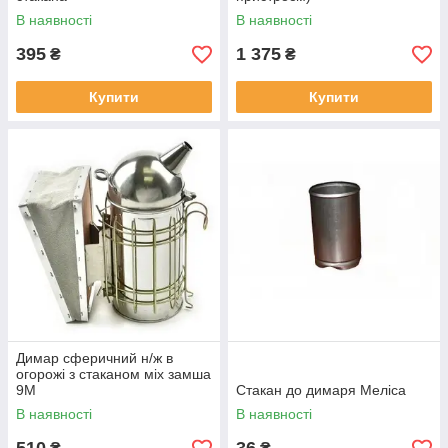
В наявності
В наявності
395
1 375
₴
₴
Купити
Купити
Димар сферичний н/ж в
огорожі з стаканом міх замша
9М
Стакан до димаря Меліса
В наявності
В наявності