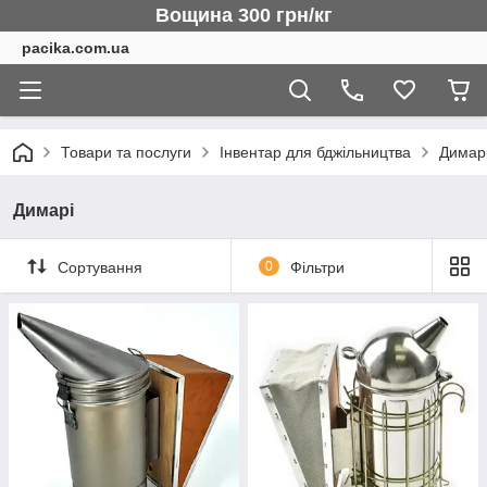
Вощина 300 грн/кг
pacika.com.ua
Товари та послуги
Інвентар для бджільництва
Димар
Димарі
Сортування
0
Фільтри