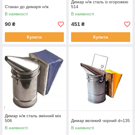
Димар н/ж сталь із огорожею
Стакан до димаря н/ж
514
В наявності
В наявності
90
451
₴
₴
Купити
Купити
Димар н/ж сталь змінний міх
506
Димар великий чорний d=135
В наявності
В наявності