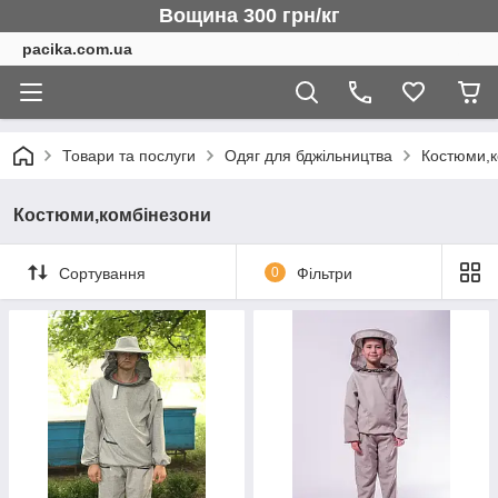
Вощина 300 грн/кг
pacika.com.ua
Товари та послуги
Одяг для бджільництва
Костюми,к
Костюми,комбінезони
Сортування
0
Фільтри