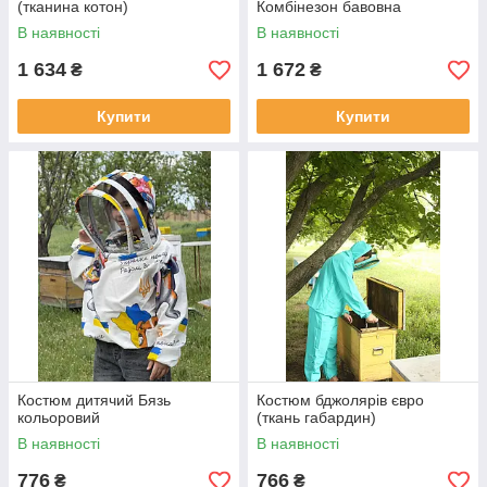
(тканина котон)
Комбінезон бавовна
В наявності
В наявності
1 634
1 672
₴
₴
Купити
Купити
Костюм дитячий Бязь
Костюм бджолярів євро
кольоровий
(ткань габардин)
В наявності
В наявності
776
766
₴
₴