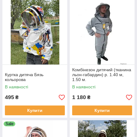
Комбінезон дитячий (тканина
Куртка дитяча Бязь
льон-габардин) р. 1.40 м,
кольорова
1.50 м.
В наявності
В наявності
495
1 180
₴
₴
Купити
Купити
Sale